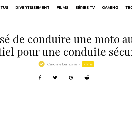
CTUS
DIVERTISSEMENT
FILMS
SÉRIES TV
GAMING
TE
isé de conduire une moto a
tiel pour une conduite sécur
Caroline Lemoine
·
Films