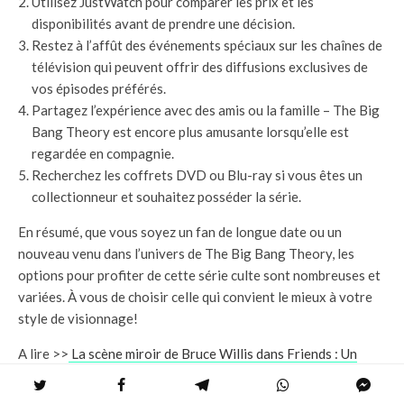
Utilisez JustWatch pour comparer les prix et les
disponibilités avant de prendre une décision.
Restez à l’affût des événements spéciaux sur les chaînes de
télévision qui peuvent offrir des diffusions exclusives de
vos épisodes préférés.
Partagez l’expérience avec des amis ou la famille – The Big
Bang Theory est encore plus amusante lorsqu’elle est
regardée en compagnie.
Recherchez les coffrets DVD ou Blu-ray si vous êtes un
collectionneur et souhaitez posséder la série.
En résumé, que vous soyez un fan de longue date ou un
nouveau venu dans l’univers de The Big Bang Theory, les
options pour profiter de cette série culte sont nombreuses et
variées. À vous de choisir celle qui convient le mieux à votre
style de visionnage!
A lire >>
La scène miroir de Bruce Willis dans Friends : Un
moment culte de la télévision ou comment Bruce Willis a-t-il
marqué la série Friends avec sa scène miroir ?