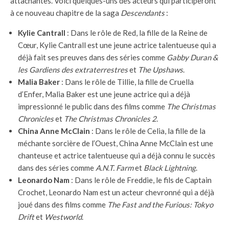
attachantes. Voici quelques-uns des acteurs qui participeront
à ce nouveau chapitre de la saga
Descendants
:
Kylie Cantrall
: Dans le rôle de Red, la fille de la Reine de
Cœur, Kylie Cantrall est une jeune actrice talentueuse qui a
déjà fait ses preuves dans des séries comme
Gabby Duran &
les Gardiens des extraterrestres
et
The Upshaws
.
Malia Baker
: Dans le rôle de Tillie, la fille de Cruella
d’Enfer, Malia Baker est une jeune actrice qui a déjà
impressionné le public dans des films comme
The Christmas
Chronicles
et
The Christmas Chronicles 2
.
China Anne McClain
: Dans le rôle de Celia, la fille de la
méchante sorcière de l’Ouest, China Anne McClain est une
chanteuse et actrice talentueuse qui a déjà connu le succès
dans des séries comme
A.N.T. Farm
et
Black Lightning
.
Leonardo Nam
: Dans le rôle de Freddie, le fils de Captain
Crochet, Leonardo Nam est un acteur chevronné qui a déjà
joué dans des films comme
The Fast and the Furious: Tokyo
Drift
et
Westworld
.