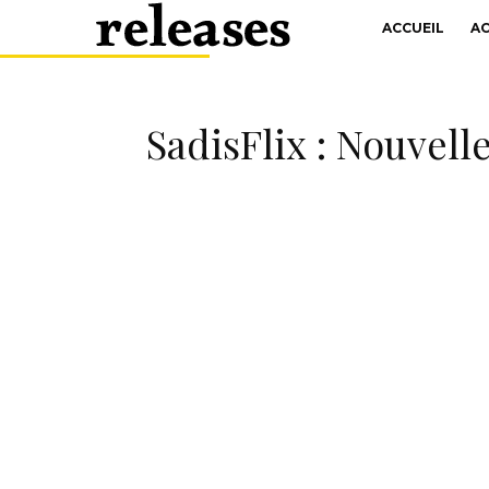
ACCUEIL
A
SadisFlix : Nouvel