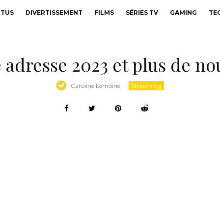
CTUS
DIVERTISSEMENT
FILMS
SÉRIES TV
GAMING
TE
le adresse 2023 et plus de n
Caroline Lemoine
·
Streaming