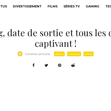
CTUS
DIVERTISSEMENT
FILMS
SÉRIES TV
GAMING
TE
, date de sortie et tous les 
captivant !
Caroline Lemoine
·
Actus
Cinéma
Films