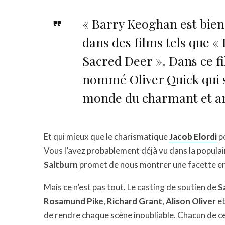
« Barry Keoghan est bie
dans des films tels que « 
Sacred Deer ». Dans ce fi
nommé Oliver Quick qui s
monde du charmant et ari
Et qui mieux que le charismatique
Jacob Elordi
po
Vous l’avez probablement déjà vu dans la populai
Saltburn
promet de nous montrer une facette enco
Mais ce n’est pas tout. Le casting de soutien de
S
Rosamund Pike
,
Richard Grant
,
Alison Oliver
e
de rendre chaque scène inoubliable. Chacun de ce