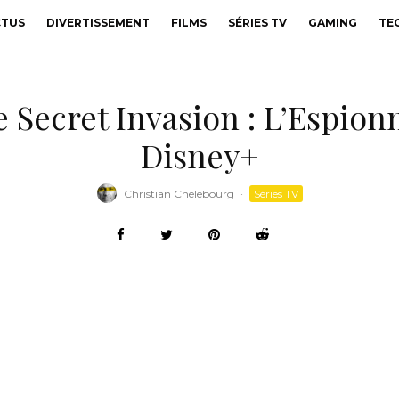
CTUS
DIVERTISSEMENT
FILMS
SÉRIES TV
GAMING
TE
 Secret Invasion : L’Espionn
Disney+
Christian Chelebourg
·
Séries TV