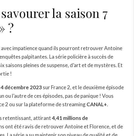
avourer la saison 7
» ?
 avec impatience quand ils pourront retrouver Antoine
nquêtes palpitantes. La série policière à succès de
ix saisons pleines de suspense, d’art et de mystères. Et
rtie !
e
4 décembre 2023
sur France 2, et le deuxième épisode
un ou l’autre de ces épisodes, pas de panique ! Vous
nce 2 ou sur la plateforme de streaming
CANAL+
.
s retentissant, attirant
4,41 millions de
ns ont été ravis de retrouver Antoine et Florence, et de
. La série a su maintenir son niveau de qualité et de