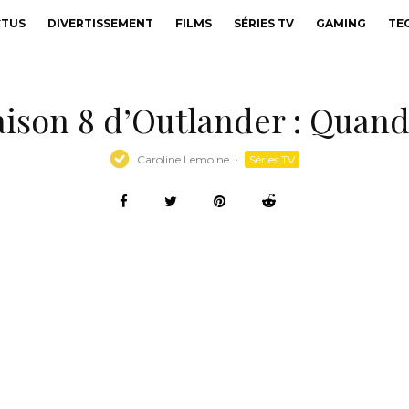
CTUS
DIVERTISSEMENT
FILMS
SÉRIES TV
GAMING
TE
aison 8 d’Outlander : Quand 
Caroline Lemoine
·
Séries TV