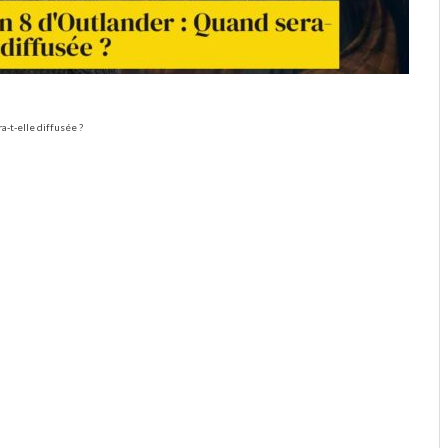
a-t-elle diffusée ?