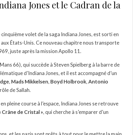
ndiana Jones et le Cadran de la
le cinquième volet de la saga Indiana Jones, est sorti en
aux États-Unis. Ce nouveau chapitre nous transporte
69, juste après la mission Apollo 11.
Mans 66), qui succède à Steven Spielberg à la barre de
ématique d’Indiana Jones, et il est accompagné d’un
idge
,
Mads Mikkelsen
,
Boyd Holbrook
,
Antonio
rôle de Sallah.
en pleine course à l’espace, Indiana Jones se retrouve
« Crâne de Cristal »
, qui cherche à s’emparer d’un
s, et les nazis sont prêts à tout pour le mettre la main