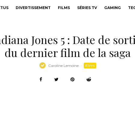
CTUS
DIVERTISSEMENT
FILMS
SÉRIES TV
GAMING
TE
ndiana Jones 5 : Date de sort
du dernier film de la saga
Caroline Lemoine
·
Films