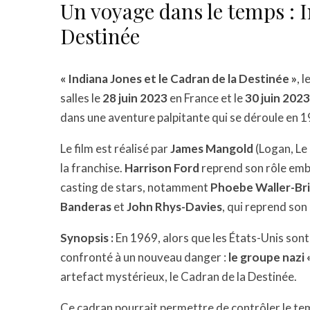
Un voyage dans le temps : I
Destinée
« Indiana Jones et le Cadran de la Destinée »
, 
salles le
28 juin 2023
en France et le
30 juin 2023
dans une aventure palpitante qui se déroule en 19
Le film est réalisé par
James Mangold
(Logan, Le 
la franchise.
Harrison Ford
reprend son rôle embl
casting de stars, notamment
Phoebe Waller-Br
Banderas
et
John Rhys-Davies
, qui reprend son 
Synopsis :
En 1969, alors que les États-Unis sont 
confronté à un nouveau danger :
le groupe nazi 
artefact mystérieux, le Cadran de la Destinée.
Ce cadran pourrait permettre de contrôler le temp