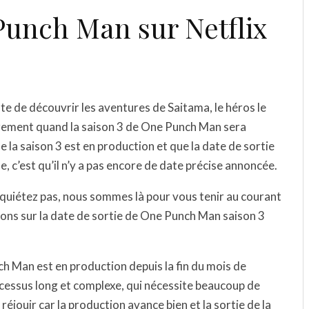
Punch Man sur Netflix
âte de découvrir les aventures de Saitama, le héros le
rement quand la saison 3 de One Punch Man sera
ue la saison 3 est en production et que la date de sortie
, c’est qu’il n’y a pas encore de date précise annoncée.
 inquiétez pas, nous sommes là pour vous tenir au courant
ions sur la date de sortie de One Punch Man saison 3
nch Man est en production depuis la fin du mois de
ocessus long et complexe, qui nécessite beaucoup de
éjouir car la production avance bien et la sortie de la