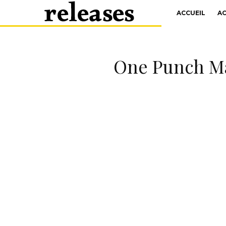
ACCUEIL
A
One Punch Man