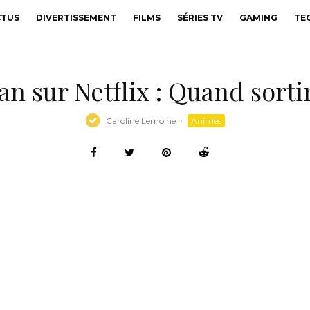
CTUS
DIVERTISSEMENT
FILMS
SÉRIES TV
GAMING
TE
 sur Netflix : Quand sortira
Caroline Lemoine
·
Animes