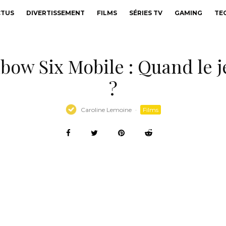
CTUS
DIVERTISSEMENT
FILMS
SÉRIES TV
GAMING
TE
bow Six Mobile : Quand le j
?
Caroline Lemoine
·
Films