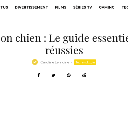
CTUS
DIVERTISSEMENT
FILMS
SÉRIES TV
GAMING
TE
n chien : Le guide essentie
réussies
Caroline Lemoine
·
Technologie