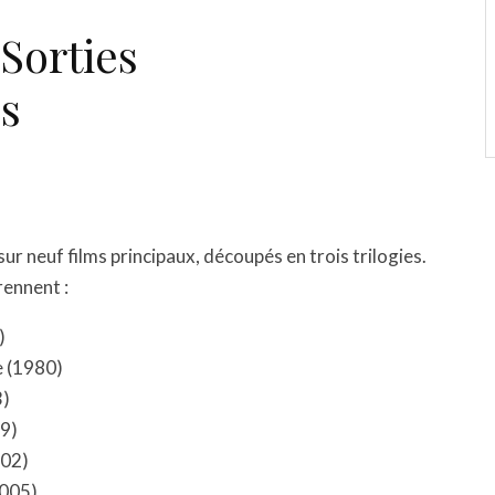
Sorties
s
 sur neuf films principaux, découpés en trois trilogies.
rennent :
)
e (1980)
3)
99)
002)
2005)