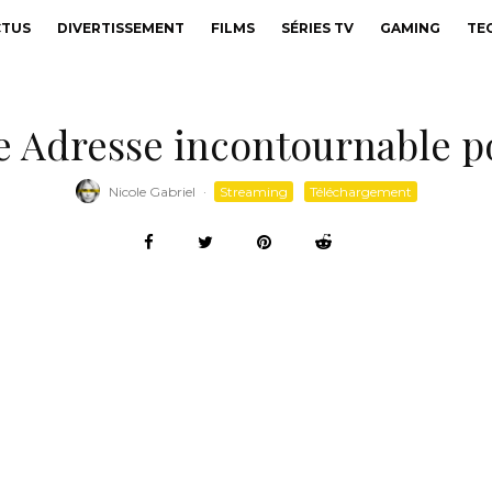
CTUS
DIVERTISSEMENT
FILMS
SÉRIES TV
GAMING
TE
le Adresse incontournable p
Nicole Gabriel
·
Streaming
Téléchargement