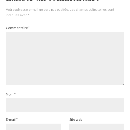
Votre adresse e-mail ne sera pas publiée.
Les champs obligatoires sont
indiqués avec
*
Commentaire
*
Nom
*
E-mail
*
Site web