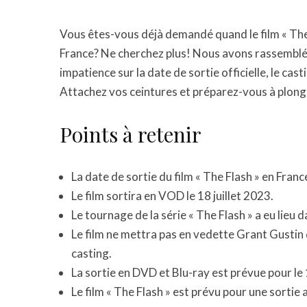
Vous êtes-vous déjà demandé quand le film « The F
France? Ne cherchez plus! Nous avons rassemblé
impatience sur la date de sortie officielle, le cast
Attachez vos ceintures et préparez-vous à plonge
Points à retenir
La date de sortie du film « The Flash » en France
Le film sortira en VOD le 18 juillet 2023.
Le tournage de la série « The Flash » a eu lieu
Le film ne mettra pas en vedette Grant Gustin 
casting.
La sortie en DVD et Blu-ray est prévue pour le
Le film « The Flash » est prévu pour une sortie