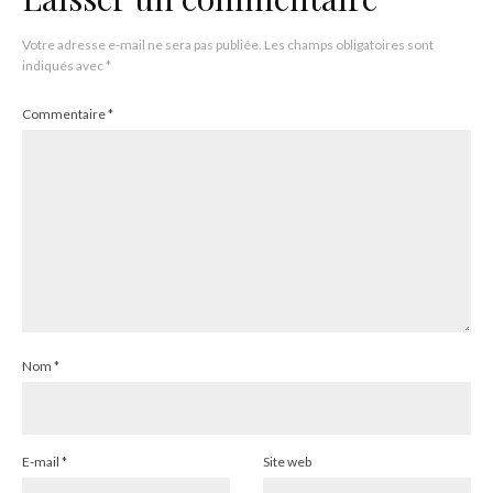
Votre adresse e-mail ne sera pas publiée.
Les champs obligatoires sont
indiqués avec
*
Commentaire
*
Nom
*
E-mail
*
Site web