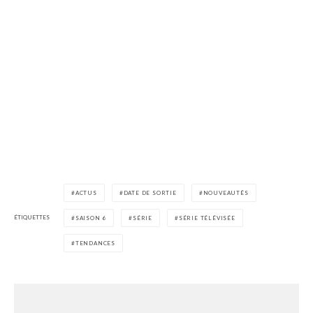
ACTUS
DATE DE SORTIE
NOUVEAUTÉS
ÉTIQUETTES
SAISON 6
SÉRIE
SÉRIE TÉLÉVISÉE
TENDANCES