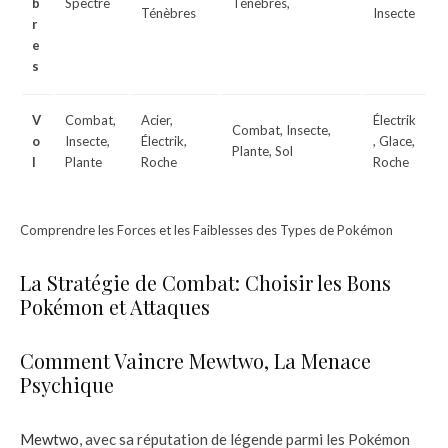
b
Spectre
Ténèbres,
Ténèbres
Insecte
r
e
s
V
Combat,
Acier,
Électrik
Combat, Insecte,
o
Insecte,
Électrik,
, Glace,
Plante, Sol
l
Plante
Roche
Roche
Comprendre les Forces et les Faiblesses des Types de Pokémon
La Stratégie de Combat: Choisir les Bons
Pokémon et Attaques
Comment Vaincre Mewtwo, La Menace
Psychique
Mewtwo
, avec sa réputation de légende parmi les Pokémon