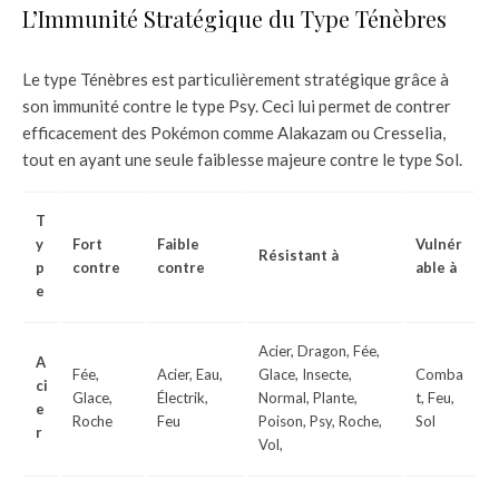
L’Immunité Stratégique du Type Ténèbres
Le type Ténèbres est particulièrement stratégique grâce à
son immunité contre le type Psy. Ceci lui permet de contrer
efficacement des Pokémon comme Alakazam ou Cresselia,
tout en ayant une seule faiblesse majeure contre le type Sol.
T
y
Fort
Faible
Vulnér
Résistant à
p
contre
contre
able à
e
Acier, Dragon, Fée,
A
Fée,
Acier, Eau,
Glace, Insecte,
Comba
ci
Glace,
Électrik,
Normal, Plante,
t, Feu,
e
Roche
Feu
Poison, Psy, Roche,
Sol
r
Vol,