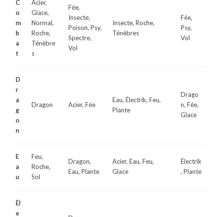
C
Acier,
Fée,
o
Glace,
Insecte,
Fée,
m
Normal,
Insecte, Roche,
Poison, Psy,
Psy,
b
Roche,
Ténèbres
Spectre,
Vol
a
Ténèbre
Vol
t
s
D
r
Drago
a
Eau, Électrik, Feu,
Dragon
Acier, Fée
n, Fée,
g
Plante
Glace
o
n
E
Feu,
Dragon,
Acier, Eau, Feu,
Électrik
a
Roche,
Eau, Plante
Glace
, Plante
u
Sol
Él
e