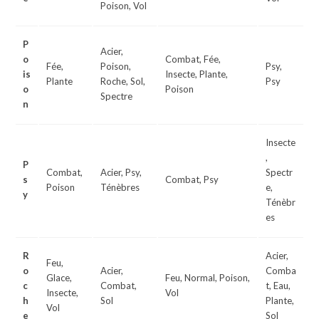
Poison, Vol
P
Acier,
o
Combat, Fée,
Fée,
Poison,
Psy,
is
Insecte, Plante,
Plante
Roche, Sol,
Psy
o
Poison
Spectre
n
Insecte
,
P
Combat,
Acier, Psy,
Spectr
s
Combat, Psy
Poison
Ténèbres
e,
y
Ténèbr
es
R
Acier,
Feu,
o
Acier,
Comba
Glace,
Feu, Normal, Poison,
c
Combat,
t, Eau,
Insecte,
Vol
h
Sol
Plante,
Vol
e
Sol