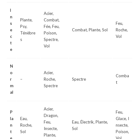
I
Acier,
n
Plante,
Combat,
s
Feu,
Psy,
Fée, Feu,
e
Combat, Plante, Sol
Roche,
Ténèbre
Poison,
c
Vol
s
Spectre,
t
Vol
e
N
o
Acier,
Comba
r
–
Roche,
Spectre
t
m
Spectre
al
Acier,
P
Feu,
Dragon,
la
Eau,
Glace, I
Feu,
Eau, Électrik, Plante,
n
Roche,
nsecte,
Insecte,
Sol
t
Sol
Poison,
Plante,
e
Vol