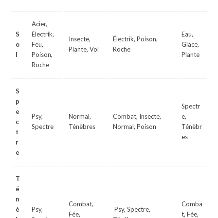
Acier,
S
Électrik,
Eau,
Insecte,
Électrik, Poison,
o
Feu,
Glace,
Plante, Vol
Roche
l
Poison,
Plante
Roche
S
p
Spectr
e
Psy,
Normal,
Combat, Insecte,
e,
c
Spectre
Ténèbres
Normal, Poison
Ténèbr
t
es
r
e
T
é
n
Combat,
Comba
è
Psy,
Psy, Spectre,
Fée,
t, Fée,