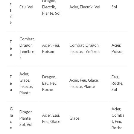
Dragon,
c
Eau, Vol
Électrik,
Acier, Électrik, Vol
Sol
t
Plante, Sol
ri
k
Combat,
F
Dragon,
Acier, Feu,
Combat, Dragon,
Acier,
é
Ténèbre
Poison
Insecte, Ténèbres
Poison
e
s
Acier,
F
Dragon,
Eau,
Glace,
Acier, Feu, Glace,
e
Eau, Feu,
Roche,
Insecte,
Insecte, Plante
u
Roche
Sol
Plante
G
Acier,
Dragon,
la
Acier, Eau,
Comba
Plante,
Glace
c
Feu, Glace
t, Feu,
Sol, Vol
e
Roche