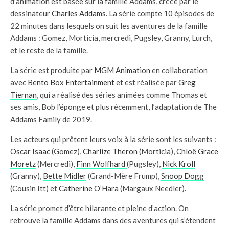
d’animation est basée sur la famille Addams, créée par le
dessinateur
Charles Addams
. La série compte 10 épisodes de
22 minutes dans lesquels on suit les aventures de la famille
Addams : Gomez, Morticia, mercredi, Pugsley, Granny, Lurch,
et le reste de la famille.
La série est produite par
MGM Animation
en collaboration
avec
Bento Box Entertainment
et est réalisée par
Greg
Tiernan
, qui a réalisé des séries animées comme Thomas et
ses amis, Bob l’éponge et plus récemment, l’adaptation de The
Addams Family de 2019.
Les acteurs qui prêtent leurs voix à la série sont les suivants :
Oscar Isaac
(Gomez),
Charlize Theron
(Morticia),
Chloë Grace
Moretz
(Mercredi),
Finn Wolfhard
(Pugsley),
Nick Kroll
(Granny),
Bette Midler
(Grand-Mère Frump),
Snoop Dogg
(Cousin Itt) et
Catherine O’Hara
(Margaux Needler).
La série promet d’être hilarante et pleine d’action. On
retrouve la famille Addams dans des aventures qui s’étendent