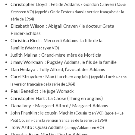
Christopher Lloyd
: Fétide Addams / Gordon Craven
(
Uncle
Fester
en
VO
)
(appelé « Oncle Fester » dans la version française de la
série de 1964)
Elizabeth Wilson
: Abigail Craven / le docteur Greta
Pinder-Schloss
Christina Ricci
: Mercredi Addams, la fille de la
famille
(Wednesday en
VO
)
Judith Malina
: Grand-mère, mère de Morticia
Jimmy Workman
: Pugsley Addams, le fils de la famille
Dan Hedaya
: Tully Alford, l’avocat des Addams
Carel Struycken
: Max (Lurch en anglais)
(appelé « Lurch » dans
la version française de la série de 1964)
Paul Benedict
: le juge Womack
Christopher Hart
: La Chose (Thing en anglais)
Dana Ivey
: Margaret Alford / Margaret Addams
John Franklin
: le cousin Machin
(Cousin Itt en
VO
)
(appelé « Le
Petit Cousin » dans la version française de la série de 1964)
Tony Azito
: Quasi Addams
(Lumpy Addams en
VO
)
Douglas Brian Martin
: Dexter Addams