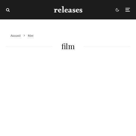
Accueil
film
film