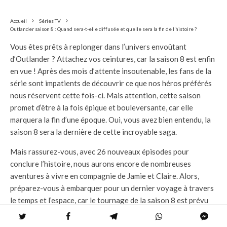
Accueil
Séries TV
Outlander saison 8 : Quand sera-t-elle diffusée et quelle sera la fin de l’histoire ?
Vous êtes prêts à replonger dans l’univers envoûtant
d’Outlander ? Attachez vos ceintures, car la saison 8 est enfin
en vue ! Après des mois d’attente insoutenable, les fans de la
série sont impatients de découvrir ce que nos héros préférés
nous réservent cette fois-ci. Mais attention, cette saison
promet d’être à la fois épique et bouleversante, car elle
marquera la fin d’une époque. Oui, vous avez bien entendu, la
saison 8 sera la dernière de cette incroyable saga.
Mais rassurez-vous, avec 26 nouveaux épisodes pour
conclure l’histoire, nous aurons encore de nombreuses
aventures à vivre en compagnie de Jamie et Claire. Alors,
préparez-vous à embarquer pour un dernier voyage à travers
le temps et l’espace, car le tournage de la saison 8 est prévu
pour cette année. Et d’après les rumeurs, cette nouvelle
saison pourrait être basée sur le huitième roman captivant de