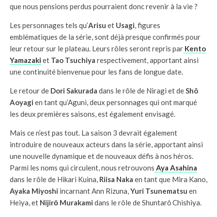
que nous pensions perdus pourraient donc revenir à la vie ?
Les personnages tels qu’
Arisu
et
Usagi
, figures
emblématiques de la série, sont déjà presque confirmés pour
leur retour sur le plateau. Leurs rôles seront repris par
Kento
Yamazaki
et
Tao Tsuchiya
respectivement, apportant ainsi
une continuité bienvenue pour les fans de longue date.
Le retour de
Dori Sakurada
dans le rôle de Niragi et de
Shô
Aoyagi
en tant qu’Aguni, deux personnages qui ont marqué
les deux premières saisons, est également envisagé.
Mais ce n’est pas tout. La saison 3 devrait également
introduire de nouveaux acteurs dans la série, apportant ainsi
une nouvelle dynamique et de nouveaux défis à nos héros.
Parmi les noms qui circulent, nous retrouvons
Aya Asahina
dans le rôle de Hikari Kuina,
Riisa Naka
en tant que Mira Kano,
Ayaka Miyoshi
incarnant Ann Rizuna,
Yuri Tsunematsu
en
Heiya, et
Nijirō Murakami
dans le rôle de Shuntarō Chishiya.