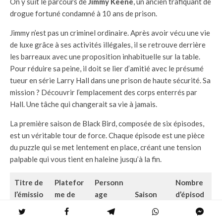
On y suit le parcours de
Jimmy Keene
, un ancien trafiquant de
drogue fortuné condamné à 10 ans de prison.
Jimmy n’est pas un criminel ordinaire. Après avoir vécu une vie
de luxe grâce à ses activités illégales, il se retrouve derrière
les barreaux avec une proposition inhabituelle sur la table.
Pour réduire sa peine, il doit se lier d’amitié avec le présumé
tueur en série Larry Hall dans une prison de haute sécurité. Sa
mission ? Découvrir l’emplacement des corps enterrés par
Hall. Une tâche qui changerait sa vie à jamais.
La première saison de Black Bird, composée de six épisodes,
est un véritable tour de force. Chaque épisode est une pièce
du puzzle qui se met lentement en place, créant une tension
palpable qui vous tient en haleine jusqu’à la fin.
Titre de
Platefor
Personn
Nombre
l’émissio
me de
age
Saison
d’épisod
n
diffusion
principal
es