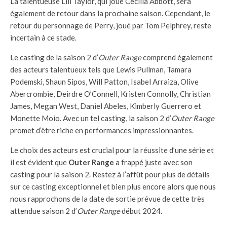
La talentueuse Lili Taylor, qui joue Cecilia Abbott, sera
également de retour dans la prochaine saison. Cependant, le
retour du personnage de Perry, joué par Tom Pelphrey, reste
incertain à ce stade.
Le casting de la saison 2 d’
Outer Range
comprend également
des acteurs talentueux tels que Lewis Pullman, Tamara
Podemski, Shaun Sipos, Will Patton, Isabel Arraiza, Olive
Abercrombie, Deirdre O’Connell, Kristen Connolly, Christian
James, Megan West, Daniel Abeles, Kimberly Guerrero et
Monette Moio. Avec un tel casting, la saison 2 d’
Outer Range
promet d’être riche en performances impressionnantes.
Le choix des acteurs est crucial pour la réussite d’une série et
il est évident que
Outer Range
a frappé juste avec son
casting pour la saison 2. Restez à l’affût pour plus de détails
sur ce casting exceptionnel et bien plus encore alors que nous
nous rapprochons de la date de sortie prévue de cette très
attendue saison 2 d’
Outer Range
début 2024.