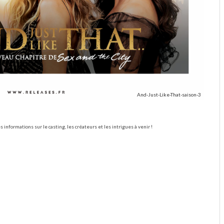
And-Just-Like-That-saison-3
 informations sur le casting, les créateurs et les intrigues à venir !