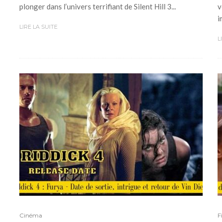
plonger dans l’univers terrifiant de Silent Hill 3...
v
i
LIRE LA SUITE
L
Cinéma
F