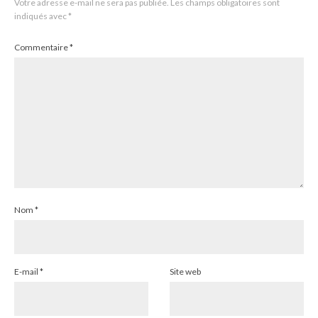
Votre adresse e-mail ne sera pas publiée.
Les champs obligatoires sont
indiqués avec
*
Commentaire
*
Nom
*
E-mail
*
Site web