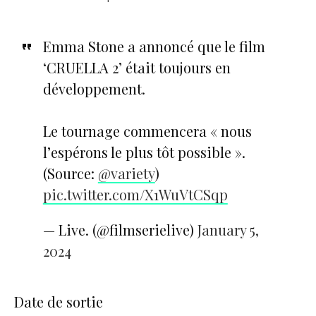
Emma Stone a annoncé que le film
‘CRUELLA 2’ était toujours en
développement.
Le tournage commencera « nous
l’espérons le plus tôt possible ».
(Source:
@variety
)
pic.twitter.com/X1WuVtCSqp
— Live. (@filmserielive)
January 5,
2024
Date de sortie