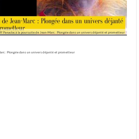
f Panacloc à la poursuite de Jean-Marc : Plongée dans un univers déjanté et prometteur
Marc : Plongée dans un univers déjanté et prometteur