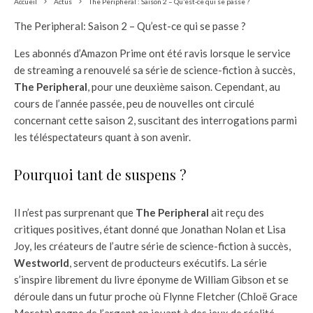
Accueil
Actus
The Peripheral : Saison 2 – Qu’est-ce qui se passe ?
The Peripheral: Saison 2 – Qu’est-ce qui se passe ?
Les abonnés d’Amazon Prime ont été ravis lorsque le service
de streaming a renouvelé sa série de science-fiction à succès,
The Peripheral
, pour une deuxième saison. Cependant, au
cours de l’année passée, peu de nouvelles ont circulé
concernant cette saison 2, suscitant des interrogations parmi
les téléspectateurs quant à son avenir.
Pourquoi tant de suspens ?
Il n’est pas surprenant que
The Peripheral
ait reçu des
critiques positives, étant donné que Jonathan Nolan et Lisa
Joy, les créateurs de l’autre série de science-fiction à succès,
Westworld
, servent de producteurs exécutifs. La série
s’inspire librement du livre éponyme de William Gibson et se
déroule dans un futur proche où Flynne Fletcher (Chloë Grace
Moretz) gagne de l’argent en jouant à des jeux de réalité