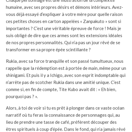
Chaque personnage est une illustration de la complexité
humaine, avec ses propres désirs et démons intérieurs. Avez-
vous déjà essayé d’expliquer à votre mère pour quelle raison
ces petites choses en carton appelées « Zanpakuto » sont si
importantes ? C’est une véritable épreuve de force ! Mais je
suis obligé de dire que ces armes sont les extensions idéales
de nos propres personnalités. Qui n’a pas un jour rêvé de se
transformer en sa propre épée scintillante ?
Rukia, avec sa force tranquille et son passé tumultueux, nous
rappelle que la rédemption est à portée de main, même pour un
shinigami. Et puis il y a Ichigo, avec son esprit indomptable qui
n’arrête pas de scotcher Rukia dans une amitié unique. C’est
comme si, en fin de compte, Tite Kubo avait dit : « Eh bien,
pourquoi pas ? ».
Alors, à toi de voir si tu es prêt à plonger dans ce vaste océan
narratif où tu feras la connaissance de personnages qui, au
lieu de prendre une tasse de café, préfèrent découper des
êtres spirituels à coup d’épée. Dans le fond, qui n’a jamais rêvé