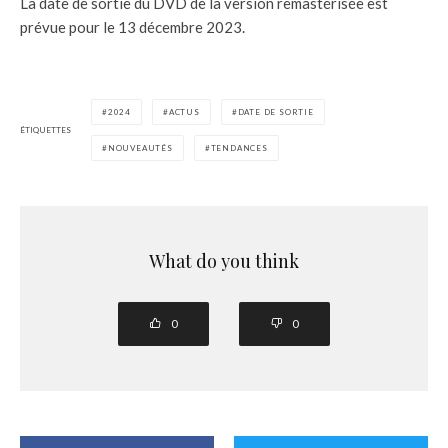
La date de sortie du DVD de la version remastérisée est
prévue pour le 13 décembre 2023.
2024
ACTUS
DATE DE SORTIE
ÉTIQUETTES
NOUVEAUTÉS
TENDANCES
What do you think
0
0