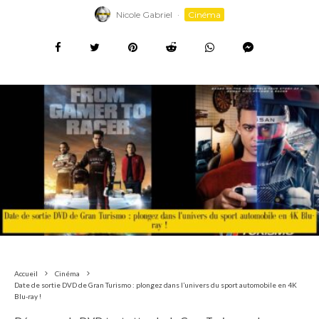
Nicole Gabriel
·
Cinéma
Accueil
Cinéma
Date de sortie DVD de Gran Turismo : plongez dans l’univers du sport automobile en 4K
Blu-ray !