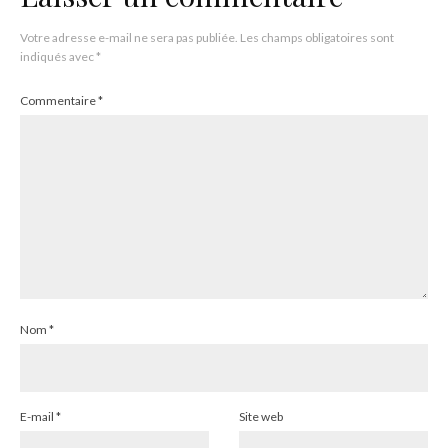
Votre adresse e-mail ne sera pas publiée.
Les champs obligatoires sont
indiqués avec
*
Commentaire
*
Nom
*
E-mail
*
Site web