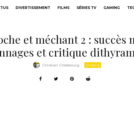
CTUS
DIVERTISSEMENT
FILMS
SÉRIES TV
GAMING
TE
oche et méchant 2 : succès 
nnages et critique dithyra
Christian Chelebourg
·
Cinéma