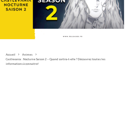
Accueil
Animes
Castlevania : Nocturne Saison 2 – Quand sortira-t-elle ? Découvrez toutes les
informations à connaitre!