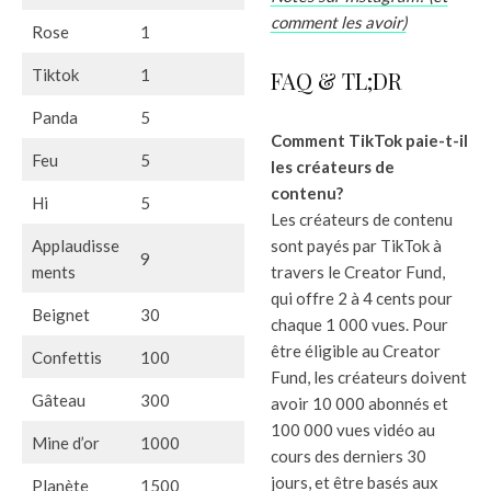
comment les avoir)
Rose
1
Tiktok
1
FAQ & TL;DR
Panda
5
Comment TikTok paie-t-il
Feu
5
les créateurs de
contenu?
Hi
5
Les créateurs de contenu
Applaudisse
sont payés par TikTok à
9
ments
travers le Creator Fund,
qui offre 2 à 4 cents pour
Beignet
30
chaque 1 000 vues. Pour
être éligible au Creator
Confettis
100
Fund, les créateurs doivent
Gâteau
300
avoir 10 000 abonnés et
100 000 vues vidéo au
Mine d’or
1000
cours des derniers 30
jours, et être basés aux
Planète
1500