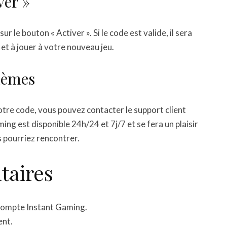
ver »
r le bouton « Activer ». Si le code est valide, il sera
t à jouer à votre nouveau jeu.
blèmes
tre code, vous pouvez contacter le support client
ing est disponible 24h/24 et 7j/7 et se fera un plaisir
 pourriez rencontrer.
taires
compte Instant Gaming.
ent.