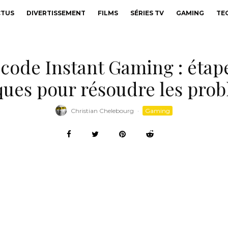
CTUS
DIVERTISSEMENT
FILMS
SÉRIES TV
GAMING
TE
ode Instant Gaming : étape
ques pour résoudre les pro
Christian Chelebourg
·
Gaming