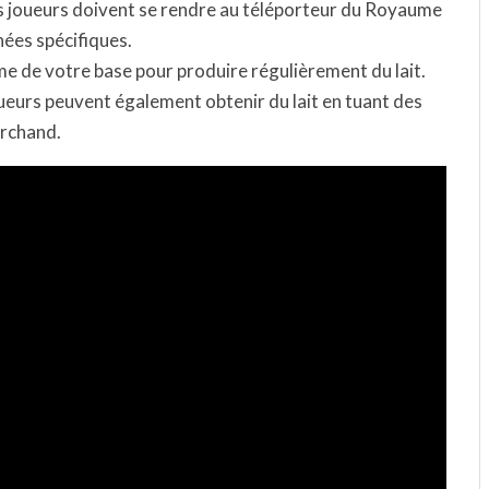
s joueurs doivent se rendre au téléporteur du Royaume
nées spécifiques.
me de votre base pour produire régulièrement du lait.
oueurs peuvent également obtenir du lait en tuant des
archand.