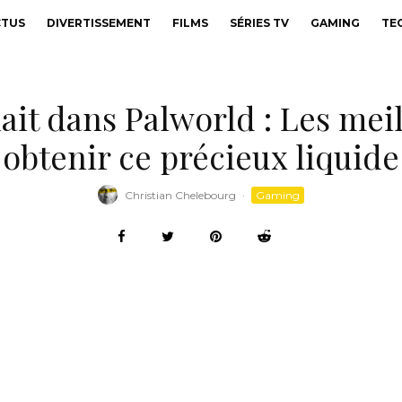
CTUS
DIVERTISSEMENT
FILMS
SÉRIES TV
GAMING
TE
ait dans Palworld : Les mei
obtenir ce précieux liquide
Christian Chelebourg
·
Gaming