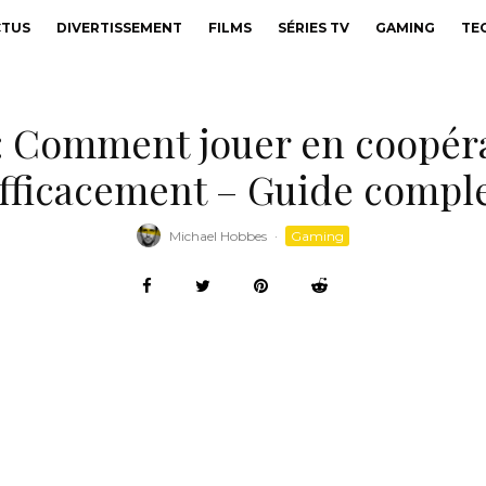
CTUS
DIVERTISSEMENT
FILMS
SÉRIES TV
GAMING
TE
 : Comment jouer en coopéra
fficacement – Guide compl
Michael Hobbes
·
Gaming