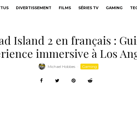
CTUS
DIVERTISSEMENT
FILMS
SÉRIES TV
GAMING
TE
 Island 2 en français : Gu
rience immersive à Los An
Michael Hobbes
·
Gaming