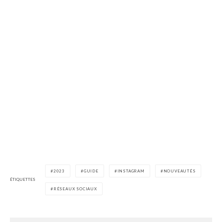
2023
GUIDE
INSTAGRAM
NOUVEAUTÉS
ÉTIQUETTES
RÉSEAUX SOCIAUX