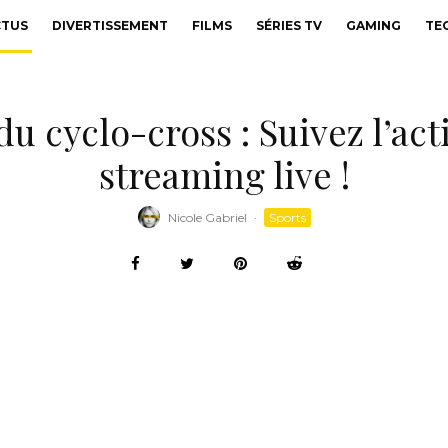
CTUS
DIVERTISSEMENT
FILMS
SÉRIES TV
GAMING
TE
du cyclo-cross : Suivez l’a
streaming live !
Nicole Gabriel
·
Sports