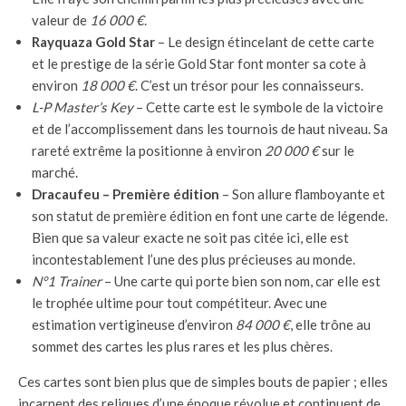
valeur de
16 000 €
.
Rayquaza Gold Star
– Le design étincelant de cette carte
et le prestige de la série Gold Star font monter sa cote à
environ
18 000 €
. C’est un trésor pour les connaisseurs.
L-P Master’s Key
– Cette carte est le symbole de la victoire
et de l’accomplissement dans les tournois de haut niveau. Sa
rareté extrême la positionne à environ
20 000 €
sur le
marché.
Dracaufeu – Première édition
– Son allure flamboyante et
son statut de première édition en font une carte de légende.
Bien que sa valeur exacte ne soit pas citée ici, elle est
incontestablement l’une des plus précieuses au monde.
N°1 Trainer
– Une carte qui porte bien son nom, car elle est
le trophée ultime pour tout compétiteur. Avec une
estimation vertigineuse d’environ
84 000 €
, elle trône au
sommet des cartes les plus rares et les plus chères.
Ces cartes sont bien plus que de simples bouts de papier ; elles
incarnent des reliques d’une époque révolue et continuent de