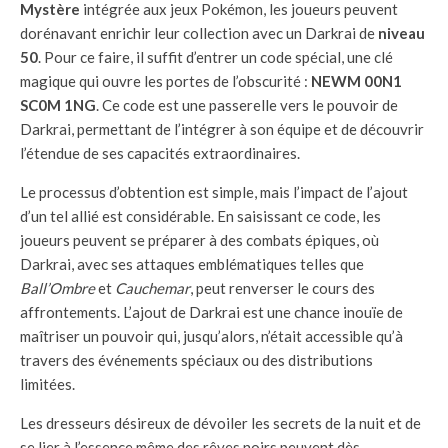
Mystère
intégrée aux jeux Pokémon, les joueurs peuvent
dorénavant enrichir leur collection avec un Darkrai de
niveau
50
. Pour ce faire, il suffit d’entrer un code spécial, une clé
magique qui ouvre les portes de l’obscurité :
NEWM 00N1
SC0M 1NG
. Ce code est une passerelle vers le pouvoir de
Darkrai, permettant de l’intégrer à son équipe et de découvrir
l’étendue de ses capacités extraordinaires.
Le processus d’obtention est simple, mais l’impact de l’ajout
d’un tel allié est considérable. En saisissant ce code, les
joueurs peuvent se préparer à des combats épiques, où
Darkrai, avec ses attaques emblématiques telles que
Ball’Ombre
et
Cauchemar
, peut renverser le cours des
affrontements. L’ajout de Darkrai est une chance inouïe de
maîtriser un pouvoir qui, jusqu’alors, n’était accessible qu’à
travers des événements spéciaux ou des distributions
limitées.
Les dresseurs désireux de dévoiler les secrets de la nuit et de
se lier à l’essence même des rêves noirs peuvent dès