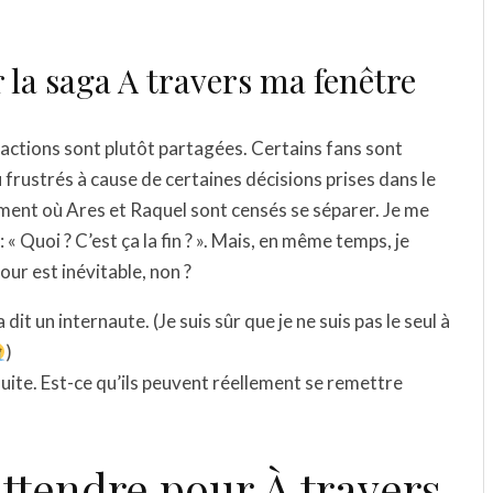
r la saga A travers ma fenêtre
 réactions sont plutôt partagées. Certains fans sont
 frustrés à cause de certaines décisions prises dans le
ment où Ares et Raquel sont censés se séparer. Je me
« Quoi ? C’est ça la fin ? ». Mais, en même temps, je
ur est inévitable, non ?
 dit un internaute. (Je suis sûr que je ne suis pas le seul à
)
 suite. Est-ce qu’ils peuvent réellement se remettre
’attendre pour À travers