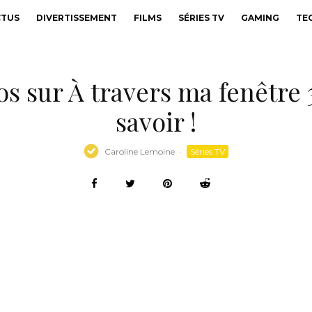
CTUS
DIVERTISSEMENT
FILMS
SÉRIES TV
GAMING
TE
fos sur À travers ma fenêtre 
savoir !
Caroline Lemoine
·
Séries TV