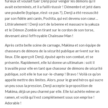
furieux et voulait tuer Denji pour venger les démons qu’il
avait exterminés, et il a failli réussir ! Démembré et jeté dans
une poubelle (typique, n’est-ce pas ?), Denji a été ressuscité
par son fidèle ami canin, Pochita, qui est devenu son cœur…
Littéralement ! Denji sort de la benne et massacre la yakuza
et le Démon Zombie en tirant sur le cordon de son torse,
devenant ainsi l’effroyable Chainsaw Man !
Après cette belle scène de carnage, Makima et son équipe de
chasseurs de démons de la sécurité publique arrivent sur les
lieux. Elle aperçoit Denji, épuisé après son combat, et se
présente. Rapidement, elle lui donne un ultimatum : soit il
travaille pour elle en tant que chasseur de démons de sécurité
publique, soit elle le tue sur-le-champ ! Bravo ! Voilà ce qu’on
appelle mettre des limites. Alors, pour le grand héros qui sucre
un peu sous la pression, Denji accepte la proposition de
Makima, déjà un peu charmé par elle. Elle lui achète même un
ramen, et voilà qu’il est complètement sous son emprise !
Adorable !