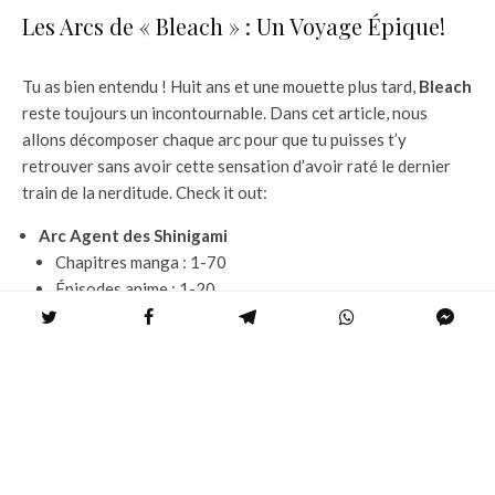
Les Arcs de « Bleach » : Un Voyage Épique!
Tu as bien entendu ! Huit ans et une mouette plus tard,
Bleach
reste toujours un incontournable. Dans cet article, nous
allons décomposer chaque arc pour que tu puisses t’y
retrouver sans avoir cette sensation d’avoir raté le dernier
train de la nerditude. Check it out:
Arc Agent des Shinigami
Chapitres manga : 1-70
Épisodes anime : 1-20
Arc Soul Society : L’Entrée discrète
Chapitres manga : 71-117
Épisodes anime : 21-41
Arc Soul Society : Le Sauvetage
Chapitres manga : 118-183
Épisodes anime : 42-63