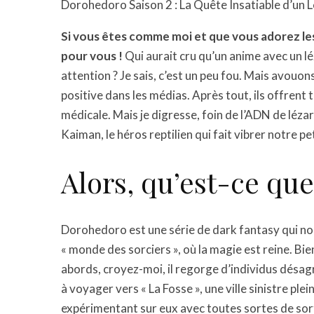
Dorohedoro Saison 2 : La Quête Insatiable d’un
Si vous êtes comme moi et que vous adorez le
pour vous !
Qui aurait cru qu’un anime avec un l
attention ? Je sais, c’est un peu fou. Mais avouo
positive dans les médias. Après tout, ils offrent
médicale. Mais je digresse, foin de l’ADN de léza
Kaiman, le héros reptilien qui fait vibrer notre p
Alors, qu’est-ce qu
Dorohedoro est une série de dark fantasy qui no
« monde des sorciers », où la magie est reine. Bie
abords, croyez-moi, il regorge d’individus désag
à voyager vers « La Fosse », une ville sinistre ple
expérimentant sur eux avec toutes sortes de sorts