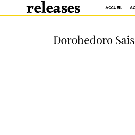
ACCUEIL
A
Dorohedoro Saiso