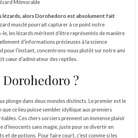
 Lézard Mémorable
s lézards, alors Dorohedoro est absolument fait
ézard musclé pourrait capturer à ce point notre
ns-le, les lézards méritent d’être représentés de manière
 tellement d’informations précieuses à la science
rd pour l’instant, concentrons-nous plutôt sur notre ami
etit cœur d’admirateur des reptiles.
e Dorohedoro ?
us plonge dans deux mondes distincts. Le premier est le
n que ce lieu puisse sembler idyllique aux premiers
réables. Ces chers sorciers prennent un immense plaisir
ine d’innocents sans magie, juste pour se divertir en
 et de potions. Pour faire court, c’est comme si les