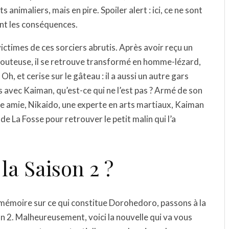
nimaliers, mais en pire. Spoiler alert : ici, ce ne sont
ent les conséquences.
ctimes de ces sorciers abrutis. Après avoir reçu un
 douteuse, il se retrouve transformé en homme-lézard,
h, et cerise sur le gâteau : il a aussi un autre gars
is avec Kaiman, qu’est-ce qui ne l’est pas ? Armé de son
be amie, Nikaido, une experte en arts martiaux, Kaiman
e La Fosse pour retrouver le petit malin qui l’a
la Saison 2 ?
 mémoire sur ce qui constitue Dorohedoro, passons à la
son 2. Malheureusement, voici la nouvelle qui va vous