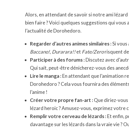
Alors, en attendant de savoir si notre ami lézar
bien faire ? Voici quelques suggestions qui vous 
l’actualité de Dorohedoro.
Regarder d’autres animes similaires :
Si vous
Baccano!
,
Durarara!!
et
Fate/Zero
risquent de 
Participer à des forums :
Discutez avec d’autr
Qui sait, peut-être dénicherez-vous des anecdot
Lire le manga :
En attendant que l’animation r
Dorohedoro ? Cela vous fournira des éléments
l’anime !
Créer votre propre fan-art :
Que diriez-vous 
lézard heroic ? Amusez-vous, exprimez votre cr
Remplir votre cerveau de lézards :
Et enfin, 
davantage sur les lézards dans la vraie vie ? Ou