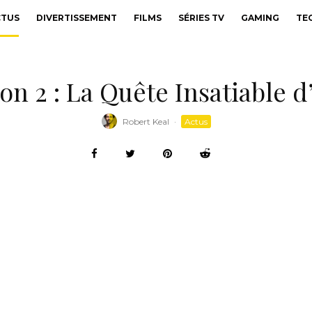
CTUS
DIVERTISSEMENT
FILMS
SÉRIES TV
GAMING
TE
n 2 : La Quête Insatiable 
Robert Keal
·
Actus