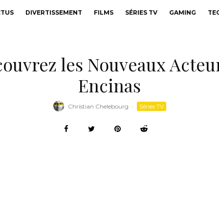
CTUS
DIVERTISSEMENT
FILMS
SÉRIES TV
GAMING
TE
écouvrez les Nouveaux Acte
Encinas
Christian Chelebourg
·
Séries TV