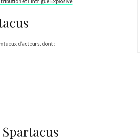
tribution et l’Intrigue Explosive
tacus
entueux d’acteurs, dont :
 Spartacus