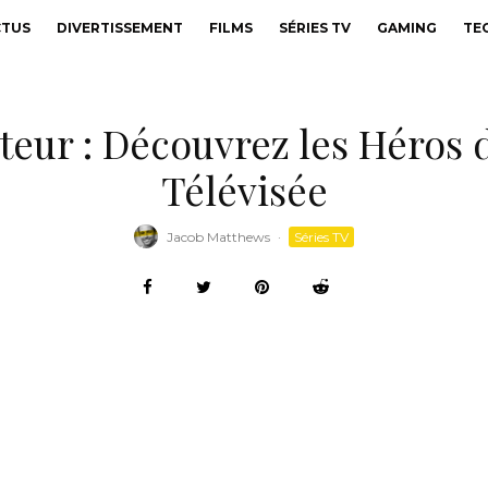
CTUS
DIVERTISSEMENT
FILMS
SÉRIES TV
GAMING
TE
teur : Découvrez les Héros 
Télévisée
Jacob Matthews
·
Séries TV