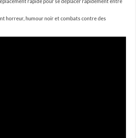
déplacement rapide pour se déplacer rapidement entre
ant horreur, humour noir et combats contre des