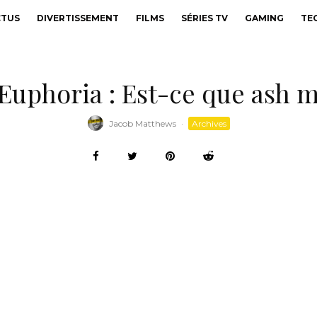
CTUS
DIVERTISSEMENT
FILMS
SÉRIES TV
GAMING
TE
 Euphoria : Est-ce que ash m
Jacob Matthews
·
Archives