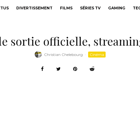
CTUS
DIVERTISSEMENT
FILMS
SÉRIES TV
GAMING
TE
e sortie officielle, streamin
Christian Chelebourg
·
Cinéma