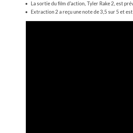
La sortie du film d’action, Tyler Rake 2, est p
Extraction 2 a reçu une note de 3,5 sur 5 et est