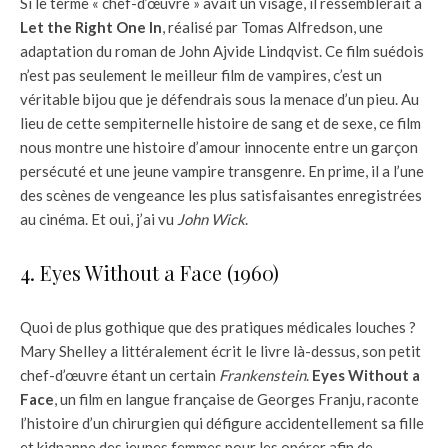
Si le terme « chef-d’œuvre » avait un visage, il ressemblerait à
Let the Right One In
, réalisé par Tomas Alfredson, une
adaptation du roman de John Ajvide Lindqvist. Ce film suédois
n’est pas seulement le meilleur film de vampires, c’est un
véritable bijou que je défendrais sous la menace d’un pieu. Au
lieu de cette sempiternelle histoire de sang et de sexe, ce film
nous montre une histoire d’amour innocente entre un garçon
persécuté et une jeune vampire transgenre. En prime, il a l’une
des scènes de vengeance les plus satisfaisantes enregistrées
au cinéma. Et oui, j’ai vu
John Wick
.
4. Eyes Without a Face (1960)
Quoi de plus gothique que des pratiques médicales louches ?
Mary Shelley a littéralement écrit le livre là-dessus, son petit
chef-d’œuvre étant un certain
Frankenstein
.
Eyes Without a
Face
, un film en langue française de Georges Franju, raconte
l’histoire d’un chirurgien qui défigure accidentellement sa fille
et kidnappe des jeunes femmes pour les opérer afin de