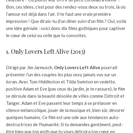
Bon, ces idées, c’est pour des rendez-vous deux ou trois, là où
l’amour est déjà dans l’air. Il te faut une vraie première
impression ! Que dirais-tu d’un dîner suivi d’un film ? Oui, voilà
une idée géniale : voici donc dix films gothiques pour captiver
le cœur de celui ou celle que tu convoites.
1. Only Lovers Left Alive (2013)
Dirigé par Jim Jarmusch,
Only Lovers Left Alive
pourrait
présenter l’un des couples les plus sexy jamais vus sur un
écran. Avec Tom Hiddleston et Tilda Swinton en vedette,
positive Adam et Eve (pas ceux du jardin, je te rassure), le film
se déroule dans la beauté désolée de villes comme Détroit et
Tanger. Adam et Eve passent leur temps à se prélasser en
silence mélancolique, jouer de la musique et, bien sûr, dévorer
quelques humains. Ce film est une ode aux tendances auto-
destructrices de l’humanité. Si tu demandes gentiment, peut-
être bien que ton goth que tu vises détruira ton cœur en