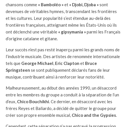
chansons comme
« Bamboléo »
et
« Djobi, Djoba »
sont
devenues de véritables hymnes, transcendant les frontières
et les cultures. Leur popularité s’est étendue au-delà des
frontières françaises, atteignant même les États-Unis où ils
ont déclenché une véritable
« gipsymania »
parmi les Français
d’origine catalane et gitane.
Leur succès n’est pas resté inaperçu parmi les grands noms de
l’industrie musicale. Des artistes de renommée internationale
tels que
George Michael
,
Eric Clapton
et
Bruce
Springsteen
se sont publiquement déclarés fans de leur
musique, contribuant ainsi à renforcer leur notoriété.
Malheureusement, au début des années 1990, un désaccord
entre les membres du groupe a conduit à la séparation de l’un
d’eux,
Chico Bouchikhi
. Ce dernier, en désaccord avec les
frères Reyes et Baliardo, a décidé de quitter le groupe pour
créer son propre ensemble musical,
Chico and the Gypsies
.
Cependant, cette séparation n’a pas entravé la progression